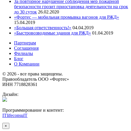
За повторное нарушение соблюдения мер пожарной
безопасности грозит приостановка деятельности на срок
до 30 суток
26.02.2020
«Фортес — мобильная промывка вагонов для РЖД»
15.04.2019
«Большая ответственность!»
04.04.2019
«Быстровозводимые здания для РЖД»
01.04.2019
Партнерам
Соглашения
Филиалы
Блог
О Компании
© 2026 - все права защищены.
Правообладатель ООО «Фортес»
ИНН 7718828361
Дизайн:
Программирование и контент:
ITlifeconsulT
×